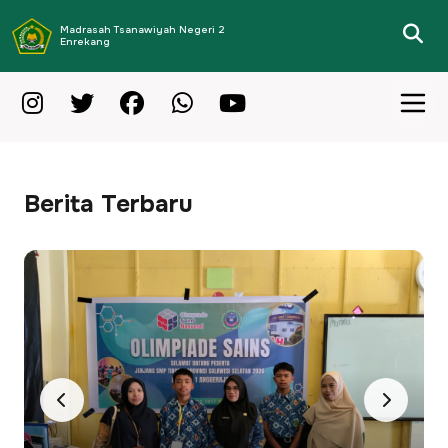
Madrasah Tsanawiyah Negeri 2
Enrekang
Berita Terbaru