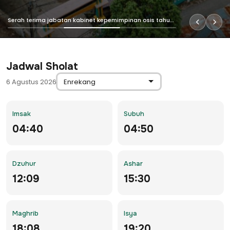
Serah terima jabatan kabinet kepemimpinan osis tahun 2025
Jadwal Sholat
6 Agustus 2026
Imsak
Subuh
04:40
04:50
Dzuhur
Ashar
12:09
15:30
Maghrib
Isya
18:08
19:20