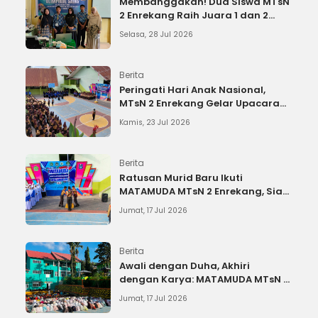
Membanggakan! Dua Siswa MTsN
2 Enrekang Raih Juara 1 dan 2
OSN IPS, Lolos ke Tingkat Provinsi
Selasa, 28 Jul 2026
Berita
Peringati Hari Anak Nasional,
MTsN 2 Enrekang Gelar Upacara
dan Bacakan Amanat Menteri
Kamis, 23 Jul 2026
PPPA
Berita
Ratusan Murid Baru Ikuti
MATAMUDA MTsN 2 Enrekang, Siap
Cetak Generasi Berkarakter
Jumat, 17 Jul 2026
Berita
Awali dengan Duha, Akhiri
dengan Karya: MATAMUDA MTsN 2
Enrekang Resmi Ditutup
Jumat, 17 Jul 2026