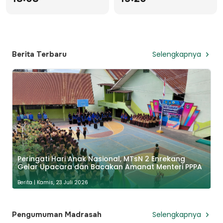
Selengkapnya
Berita Terbaru
❮
❯
Awali dengan Duha, Akhiri dengan Karya:
MATAMUDA MTsN 2 Enrekang Resmi Ditutup
Berita
| Jumat, 17 Juli 2026
Selengkapnya
Pengumuman Madrasah