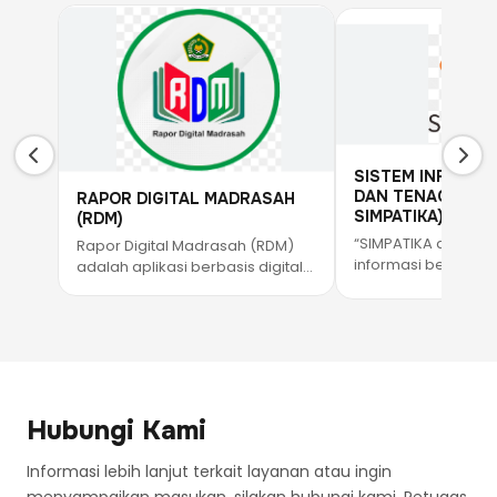
SISTEM INFORMAS
DAN TENAGA KEPE
RAPOR DIGITAL MADRASAH
SIMPATIKA)
(RDM)
“SIMPATIKA adalah 
Rapor Digital Madrasah (RDM)
informasi berbasis 
adalah aplikasi berbasis digital
dikembangkan ole
yang dikembangkan oleh
Kementerian Agama
Kementerian Agama Republik
Indonesia untuk me
Indonesia untuk membantu
pendidik dan tena
madrasah dalam pengelolaan
kependidikan secar
nilai, penyusunan rapor, dan
akurat, dan berkel
administrasi akademik siswa
mendukung layana
secara efektif, efisien, dan
Hubungi Kami
administrasi pendi
terintegrasi.”
madrasah.”
Informasi lebih lanjut terkait layanan atau ingin