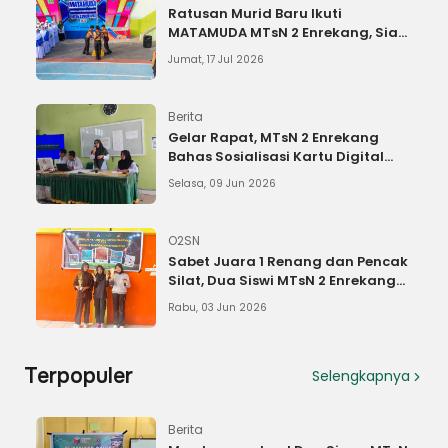
Ratusan Murid Baru Ikuti
MATAMUDA MTsN 2 Enrekang, Siap
Cetak Generasi Berkarakter
Jumat, 17 Jul 2026
Berita
Gelar Rapat, MTsN 2 Enrekang
Bahas Sosialisasi Kartu Digital
Siswa dan Penentuan Kenaikan
Selasa, 09 Jun 2026
Kelas
O2SN
Sabet Juara 1 Renang dan Pencak
Silat, Dua Siswi MTsN 2 Enrekang
Melaju ke O2SN Tingkat Provinsi
Rabu, 03 Jun 2026
Terpopuler
Selengkapnya
Berita