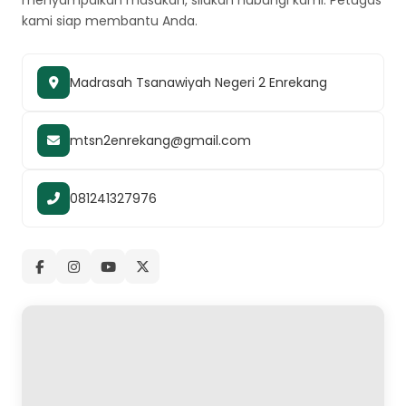
menyampaikan masukan, silakan hubungi kami. Petugas
kami siap membantu Anda.
Madrasah Tsanawiyah Negeri 2 Enrekang
mtsn2enrekang@gmail.com
081241327976