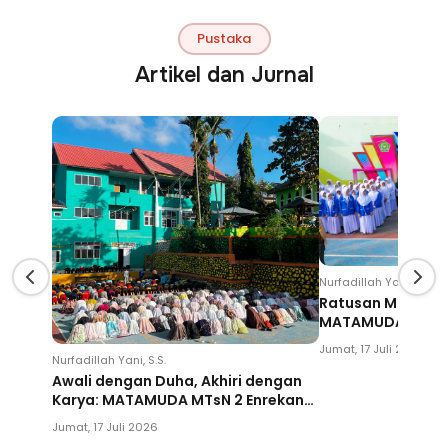
Pustaka
Artikel dan Jurnal
Nurfadillah Yani, S.S.
Ratusan Murid Bar
MATAMUDA MTsN 2
Cetak Generasi B
Jumat, 17 Juli 2026
Nurfadillah Yani, S.S.
Awali dengan Duha, Akhiri dengan
Karya: MATAMUDA MTsN 2 Enrekang
Resmi Ditutup
Jumat, 17 Juli 2026