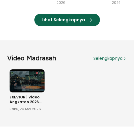
2026
2026
2
Lihat Selengkapnya
Video Madrasah
Selengkapnya
EXEVIOR | Video
Angkatan 2026
MTsN 2 Enrekang
Rabu, 20 Mei 2026