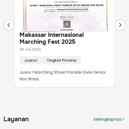
Makassar Internasional
Mak
Marching Fest 2025
Mar
06 Juli 2025
06 Ju
Juara I
Tingkat Provinsi
Jua
Juara I Marching Street Parade Divisi Senior
Juar
Non Brass
Layanan
Selengkapnya