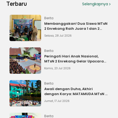
Terbaru
Selengkapnya
Berita
Membanggakan! Dua Siswa MTsN
2 Enrekang Raih Juara 1 dan 2
OSN IPS, Lolos ke Tingkat Provinsi
Selasa, 28 Jul 2026
Berita
Peringati Hari Anak Nasional,
MTsN 2 Enrekang Gelar Upacara
dan Bacakan Amanat Menteri
Kamis, 23 Jul 2026
PPPA
Berita
Awali dengan Duha, Akhiri
dengan Karya: MATAMUDA MTsN 2
Enrekang Resmi Ditutup
Jumat, 17 Jul 2026
Berita